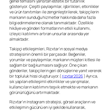
genel temasını yansıtan estetik bir tutarlılık
gösteriyor. Çeşitli paylaşımlar, işbirlikleri, etkinlikler
ve ürün tanıtımları ile zenginleştirilerek, takipçilerin
markanın sunduğu hizmetler hakkında daha fazla
bilgi edinmelerine olanak tanımaktadır. Özellikle
hikâye ve gönderi formatlarının etkili kullanımı,
izleyici katılımını artıran unsurlar arasında yer
almaktadır.
Takipçi etkileşimleri, Rizxtar’ın sosyal medya
stratejisinin önemli bir parçasıdır. Beğeniler,
yorumlar ve paylaşımlar, markanın müşteri kitlesi ile
sağlam bir bağ kurmasını sağlıyor. Öne çıkan
gönderiler, takipçilerin geri dönüşlerine yanıt vererek
bir topluluk hissi oluşturuyor.(
rizxtar2026
) Ayrıca,
sık yapılan etkileşimli etkinlikler ve yarışmalar,
kullanıcıların katılımını teşvik etmekte ve markanın
görünürlüğünü artırmaktadır.
Rizxtar’ın Instagram stratejisi, görsel araçların ve
etkileşimin gücünü en iyi şekilde kullanarak,