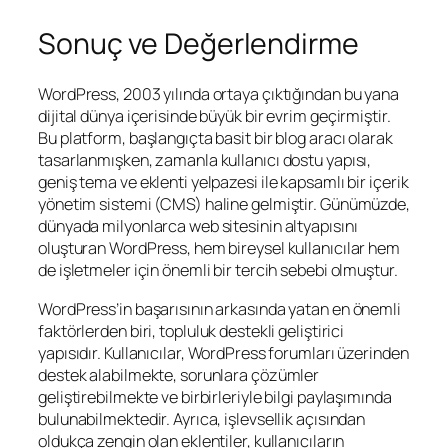
Sonuç ve Değerlendirme
WordPress, 2003 yılında ortaya çıktığından bu yana
dijital dünya içerisinde büyük bir evrim geçirmiştir.
Bu platform, başlangıçta basit bir blog aracı olarak
tasarlanmışken, zamanla kullanıcı dostu yapısı,
geniş tema ve eklenti yelpazesi ile kapsamlı bir içerik
yönetim sistemi (CMS) haline gelmiştir. Günümüzde,
dünyada milyonlarca web sitesinin altyapısını
oluşturan WordPress, hem bireysel kullanıcılar hem
de işletmeler için önemli bir tercih sebebi olmuştur.
WordPress’in başarısının arkasında yatan en önemli
faktörlerden biri, topluluk destekli geliştirici
yapısıdır. Kullanıcılar, WordPress forumları üzerinden
destek alabilmekte, sorunlara çözümler
geliştirebilmekte ve birbirleriyle bilgi paylaşımında
bulunabilmektedir. Ayrıca, işlevsellik açısından
oldukça zengin olan eklentiler, kullanıcıların