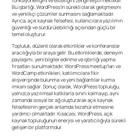
fonksiyonelliğini ve estetiğini zenginleştirmektedir.
Bu işbirliği, WordPress’in sürekli olarak gelişmesini
ve yenilikçi çözümler sunmasını sağlamaktadır.
Ayrıca, açık kaynak felsefesi, kullanıcılara yazılımın
güvenliği ve sürdürülebilirliği açısından güçlü bir
temel oluşturur.
Topluluk, düzenli olarak etkinlikler ve konferanslar
aracılığıyla bir araya gelir. Bu etkinliklerde, deneyim
paylaşımı, yeni bilgiler edinme ve işbirliği yapma
fırsatları sunulmaktadır. WordPress meetup’ları ve
WordCamp etkinlikleri, katılımcılara fikir
alışverişinde bulunma ve yeni bağlantılar kurma
imkanı sağlar. Sonuç olarak, WordPress topluluğu,
yalnızca yazılımsal katkılarla sınırlı kalmayıp, aynı
zamanda sosyal bir ağ oluşturarak açık kaynak
felsefesinin gerçek anlamda tezahür etmesine
yardımcı olmaktadır. Kısacası, WordPress, açık
kaynak topluluğunun enerjisi ve yaratıcılığıyla sürekli
gelişen bir platformdur.