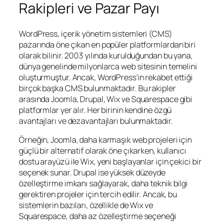
Rakipleri ve Pazar Payı
WordPress, içerik yönetim sistemleri (CMS)
pazarında öne çıkan en popüler platformlardan biri
olarak bilinir. 2003 yılında kurulduğundan bu yana,
dünya genelinde milyonlarca web sitesinin temelini
oluşturmuştur. Ancak, WordPress’in rekabet ettiği
birçok başka CMS bulunmaktadır. Bu rakipler
arasında Joomla, Drupal, Wix ve Squarespace gibi
platformlar yer alır. Her birinin kendine özgü
avantajları ve dezavantajları bulunmaktadır.
Örneğin, Joomla, daha karmaşık web projeleri için
güçlü bir alternatif olarak öne çıkarken, kullanıcı
dostu arayüzü ile Wix, yeni başlayanlar için çekici bir
seçenek sunar. Drupal ise yüksek düzeyde
özelleştirme imkanı sağlayarak, daha teknik bilgi
gerektiren projeler için tercih edilir. Ancak, bu
sistemlerin bazıları, özellikle de Wix ve
Squarespace, daha az özelleştirme seçeneği