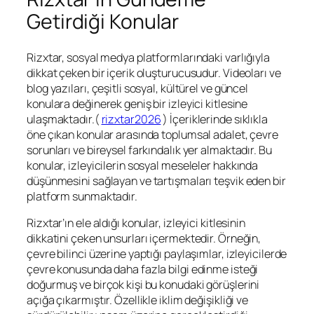
Getirdiği Konular
Rizxtar, sosyal medya platformlarındaki varlığıyla
dikkat çeken bir içerik oluşturucusudur. Videoları ve
blog yazıları, çeşitli sosyal, kültürel ve güncel
konulara değinerek geniş bir izleyici kitlesine
ulaşmaktadır.(
rizxtar2026
) İçeriklerinde sıklıkla
öne çıkan konular arasında toplumsal adalet, çevre
sorunları ve bireysel farkındalık yer almaktadır. Bu
konular, izleyicilerin sosyal meseleler hakkında
düşünmesini sağlayan ve tartışmaları teşvik eden bir
platform sunmaktadır.
Rizxtar’ın ele aldığı konular, izleyici kitlesinin
dikkatini çeken unsurları içermektedir. Örneğin,
çevre bilinci üzerine yaptığı paylaşımlar, izleyicilerde
çevre konusunda daha fazla bilgi edinme isteği
doğurmuş ve birçok kişi bu konudaki görüşlerini
açığa çıkarmıştır. Özellikle iklim değişikliği ve