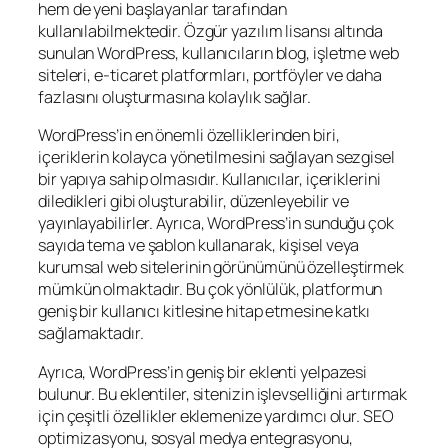
hem de yeni başlayanlar tarafından
kullanılabilmektedir. Özgür yazılım lisansı altında
sunulan WordPress, kullanıcıların blog, işletme web
siteleri, e-ticaret platformları, portföyler ve daha
fazlasını oluşturmasına kolaylık sağlar.
WordPress’in en önemli özelliklerinden biri,
içeriklerin kolayca yönetilmesini sağlayan sezgisel
bir yapıya sahip olmasıdır. Kullanıcılar, içeriklerini
diledikleri gibi oluşturabilir, düzenleyebilir ve
yayınlayabilirler. Ayrıca, WordPress’in sunduğu çok
sayıda tema ve şablon kullanarak, kişisel veya
kurumsal web sitelerinin görünümünü özelleştirmek
mümkün olmaktadır. Bu çok yönlülük, platformun
geniş bir kullanıcı kitlesine hitap etmesine katkı
sağlamaktadır.
Ayrıca, WordPress’in geniş bir eklenti yelpazesi
bulunur. Bu eklentiler, sitenizin işlevselliğini artırmak
için çeşitli özellikler eklemenize yardımcı olur. SEO
optimizasyonu, sosyal medya entegrasyonu,