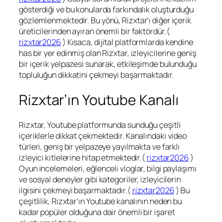
gösterdiği ve bu konularda farkındalık oluşturduğu
gözlemlenmektedir. Bu yönü, Rizxtar’ı diğer içerik
üreticilerinden ayıran önemli bir faktördür.(
rizxtar2026
) Kısaca, dijital platformlarda kendine
has bir yer edinmiş olan Rizxtar, izleyicilerine geniş
bir içerik yelpazesi sunarak, etkileşimde bulunduğu
topluluğun dikkatini çekmeyi başarmaktadır.
Rizxtar’ın Youtube Kanalı
Rizxtar, Youtube platformunda sunduğu çeşitli
içeriklerle dikkat çekmektedir. Kanalındaki video
türleri, geniş bir yelpazeye yayılmakta ve farklı
izleyici kitlelerine hitap etmektedir.(
rizxtar2026
)
Oyun incelemeleri, eğlenceli vloglar, bilgi paylaşımı
ve sosyal deneyler gibi kategoriler, izleyicilerin
ilgisini çekmeyi başarmaktadır.(
rizxtar2026
) Bu
çeşitlilik, Rizxtar’ın Youtube kanalının neden bu
kadar popüler olduğuna dair önemli bir işaret