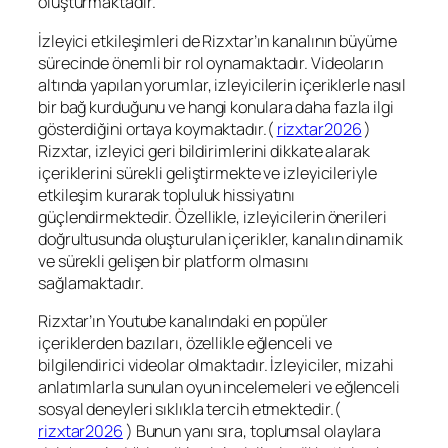
oluşturmaktadır.
İzleyici etkileşimleri de Rizxtar’ın kanalının büyüme
sürecinde önemli bir rol oynamaktadır. Videoların
altında yapılan yorumlar, izleyicilerin içeriklerle nasıl
bir bağ kurduğunu ve hangi konulara daha fazla ilgi
gösterdiğini ortaya koymaktadır.(
rizxtar2026
)
Rizxtar, izleyici geri bildirimlerini dikkate alarak
içeriklerini sürekli geliştirmekte ve izleyicileriyle
etkileşim kurarak topluluk hissiyatını
güçlendirmektedir. Özellikle, izleyicilerin önerileri
doğrultusunda oluşturulan içerikler, kanalın dinamik
ve sürekli gelişen bir platform olmasını
sağlamaktadır.
Rizxtar’ın Youtube kanalındaki en popüler
içeriklerden bazıları, özellikle eğlenceli ve
bilgilendirici videolar olmaktadır. İzleyiciler, mizahi
anlatımlarla sunulan oyun incelemeleri ve eğlenceli
sosyal deneyleri sıklıkla tercih etmektedir.(
rizxtar2026
) Bunun yanı sıra, toplumsal olaylara