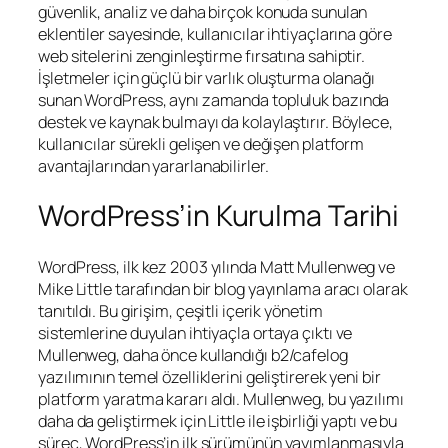
güvenlik, analiz ve daha birçok konuda sunulan
eklentiler sayesinde, kullanıcılar ihtiyaçlarına göre
web sitelerini zenginleştirme fırsatına sahiptir.
İşletmeler için güçlü bir varlık oluşturma olanağı
sunan WordPress, aynı zamanda topluluk bazında
destek ve kaynak bulmayı da kolaylaştırır. Böylece,
kullanıcılar sürekli gelişen ve değişen platform
avantajlarından yararlanabilirler.
WordPress’in Kurulma Tarihi
WordPress, ilk kez 2003 yılında Matt Mullenweg ve
Mike Little tarafından bir blog yayınlama aracı olarak
tanıtıldı. Bu girişim, çeşitli içerik yönetim
sistemlerine duyulan ihtiyaçla ortaya çıktı ve
Mullenweg, daha önce kullandığı b2/cafelog
yazılımının temel özelliklerini geliştirerek yeni bir
platform yaratma kararı aldı. Mullenweg, bu yazılımı
daha da geliştirmek için Little ile işbirliği yaptı ve bu
süreç, WordPress’in ilk sürümünün yayımlanmasıyla