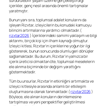
sürdürülebilir yaşam üzerine gerçekleştirdiği
içerikler, genç nesil arasında önemli tartışmalar
yaratmıştır.
Bunun yanı sıra, toplumsal adalet konularını da
işleyen Rizxtar, izleyicilerin bu konudaki kamuoyu
bilincini artırmalarına yardımcı olmaktadır.(
rizxtar2026
) İçeriklerindeki samimi yaklaşım ve bilgi
aktarımı, birçok kişi için ilham kaynağı olmuştur.
İzleyici kitlesi, Rizxtar’ın içeriklerine yoğun bir ilgi
göstererek, bunun sonucunda olumlu geri dönüşler
sağlamaktadır. Bu durum, Rizxtar’ın yalnızca bir
içerik üreticisi olmaktan öte, toplumsal meselelerin
ele alınma biçiminde bir değişim yarattığını
göstermektedir.
Tüm bu unsurlar, Rizxtar’ın etkinliğini artırmakta ve
izleyici kitlesiyle arasında anlamlı bir etkileşim
oluşturmasına olanak tanımaktadır.(
rizxtar2026
)
Böylece, ele alınan konuların derinlemesine
tartışılması ve yeni perspektifler geliştirilmesi