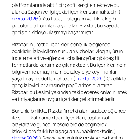
platformlarında aktif bir profil sergilemekte ve bu
alanda özgün ve ilgi çekici içerikler sunmaktadır. (
rizxtar2026
) YouTube, Instagram ve TikTok gibi
popüler platformlarda yer alan Rizxtar, bu sayede
geniş bir kitleye ulaşmayı başarmıştır.
Rizxtar’ın ürettiği içerikler, genellikle eğlence
odaklıdır. İzleyicilere sunulan videolar, vloglar, ürün
incelemeleri ve eğlenceli challenge’lar gibi çeşitli
formatlarda karşımıza çıkmaktadır. Bu içerikler, hem
bilgi verme amaçlı hem de izleyiciye keyifli anlar
yaşatmayı hedeflemektedir.(
rizxtar2026
) Özellikle
genç izleyiciler arasında popülaritesini artıran
Rizxtar, bu kesimi yakından takip ederek onların istek
ve ihtiyaçlarına uygun içerikler geliştirmektedir.
Bununla birlikte, Rizxtar’ın etki alanı sadece eğlence
ile sınırlı kalmamaktadır. İçerikleri, toplumsal
olaylara ve güncel meselelere de değinerek
izleyicilere farklı bakış açıları sunabilmektedir.(
rizxtar2026
) Sosyal sorumluluk projelerine katılım