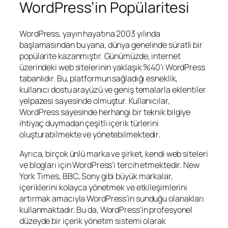
WordPress’in Popülaritesi
WordPress, yayın hayatına 2003 yılında
başlamasından bu yana, dünya genelinde süratli bir
popülarite kazanmıştır. Günümüzde, internet
üzerindeki web sitelerinin yaklaşık %40’ı WordPress
tabanlıdır. Bu, platformun sağladığı esneklik,
kullanıcı dostu arayüzü ve geniş temalarla eklentiler
yelpazesi sayesinde olmuştur. Kullanıcılar,
WordPress sayesinde herhangi bir teknik bilgiye
ihtiyaç duymadan çeşitli içerik türlerini
oluşturabilmekte ve yönetebilmektedir.
Ayrıca, birçok ünlü marka ve şirket, kendi web siteleri
ve blogları için WordPress’i tercih etmektedir. New
York Times, BBC, Sony gibi büyük markalar,
içeriklerini kolayca yönetmek ve etkileşimlerini
artırmak amacıyla WordPress’in sunduğu olanakları
kullanmaktadır. Bu da, WordPress’in profesyonel
düzeyde bir içerik yönetim sistemi olarak