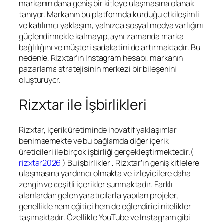
markanın daha geniş bir kitleye ulaşmasına olanak
tanıyor. Markanın bu platformda kurduğu etkileşimli
ve katılımcı yaklaşım, yalnızca sosyal medya varlığını
güçlendirmekle kalmayıp, aynı zamanda marka
bağlılığını ve müşteri sadakatini de artırmaktadır. Bu
nedenle, Rizxtar’ın Instagram hesabı, markanın
pazarlama stratejisinin merkezi bir bileşenini
oluşturuyor.
Rizxtar ile İşbirlikleri
Rizxtar, içerik üretiminde inovatif yaklaşımlar
benimsemekte ve bu bağlamda diğer içerik
üreticileri ile birçok işbirliği gerçekleştirmektedir.(
rizxtar2026
) Bu işbirlikleri, Rizxtar’ın geniş kitlelere
ulaşmasına yardımcı olmakta ve izleyicilere daha
zengin ve çeşitli içerikler sunmaktadır. Farklı
alanlardan gelen yaratıcılarla yapılan projeler,
genellikle hem eğitici hem de eğlendirici nitelikler
taşımaktadır. Özellikle YouTube ve Instagram gibi