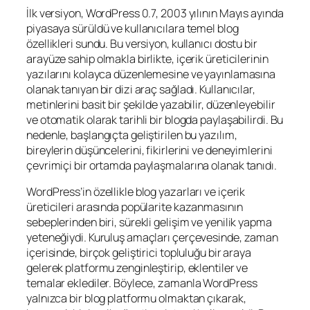
İlk versiyon, WordPress 0.7, 2003 yılının Mayıs ayında
piyasaya sürüldü ve kullanıcılara temel blog
özellikleri sundu. Bu versiyon, kullanıcı dostu bir
arayüze sahip olmakla birlikte, içerik üreticilerinin
yazılarını kolayca düzenlemesine ve yayınlamasına
olanak tanıyan bir dizi araç sağladı. Kullanıcılar,
metinlerini basit bir şekilde yazabilir, düzenleyebilir
ve otomatik olarak tarihli bir blogda paylaşabilirdi. Bu
nedenle, başlangıçta geliştirilen bu yazılım,
bireylerin düşüncelerini, fikirlerini ve deneyimlerini
çevrimiçi bir ortamda paylaşmalarına olanak tanıdı.
WordPress’in özellikle blog yazarları ve içerik
üreticileri arasında popülarite kazanmasının
sebeplerinden biri, sürekli gelişim ve yenilik yapma
yeteneğiydi. Kuruluş amaçları çerçevesinde, zaman
içerisinde, birçok geliştirici topluluğu bir araya
gelerek platformu zenginleştirip, eklentiler ve
temalar eklediler. Böylece, zamanla WordPress
yalnızca bir blog platformu olmaktan çıkarak,