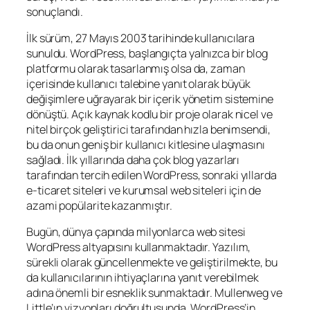
sonuçlandı.
İlk sürüm, 27 Mayıs 2003 tarihinde kullanıcılara
sunuldu. WordPress, başlangıçta yalnızca bir blog
platformu olarak tasarlanmış olsa da, zaman
içerisinde kullanıcı talebine yanıt olarak büyük
değişimlere uğrayarak bir içerik yönetim sistemine
dönüştü. Açık kaynak kodlu bir proje olarak nicel ve
nitel birçok geliştirici tarafından hızla benimsendi,
bu da onun geniş bir kullanıcı kitlesine ulaşmasını
sağladı. İlk yıllarında daha çok blog yazarları
tarafından tercih edilen WordPress, sonraki yıllarda
e-ticaret siteleri ve kurumsal web siteleri için de
azami popülarite kazanmıştır.
Bugün, dünya çapında milyonlarca web sitesi
WordPress altyapısını kullanmaktadır. Yazılım,
sürekli olarak güncellenmekte ve geliştirilmekte, bu
da kullanıcılarının ihtiyaçlarına yanıt verebilmek
adına önemli bir esneklik sunmaktadır. Mullenweg ve
Little’ın vizyonları doğrultusunda, WordPress’in