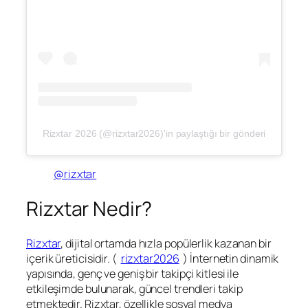
Rizxtar 2026 (@rizxtar2026)'in paylaştığı bir gönderi
@rizxtar
Rizxtar Nedir?
Rizxtar
, dijital ortamda hızla popülerlik kazanan bir
içerik üreticisidir. (
rizxtar2026
) İnternetin dinamik
yapısında, genç ve geniş bir takipçi kitlesi ile
etkileşimde bulunarak, güncel trendleri takip
etmektedir. Rizxtar, özellikle sosyal medya