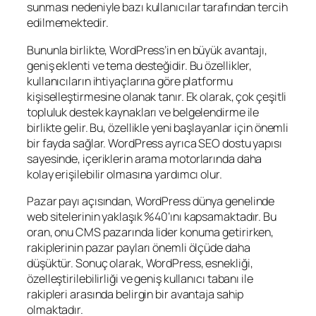
sunması nedeniyle bazı kullanıcılar tarafından tercih
edilmemektedir.
Bununla birlikte, WordPress’in en büyük avantajı,
geniş eklenti ve tema desteğidir. Bu özellikler,
kullanıcıların ihtiyaçlarına göre platformu
kişiselleştirmesine olanak tanır. Ek olarak, çok çeşitli
topluluk destek kaynakları ve belgelendirme ile
birlikte gelir. Bu, özellikle yeni başlayanlar için önemli
bir fayda sağlar. WordPress ayrıca SEO dostu yapısı
sayesinde, içeriklerin arama motorlarında daha
kolay erişilebilir olmasına yardımcı olur.
Pazar payı açısından, WordPress dünya genelinde
web sitelerinin yaklaşık %40’ını kapsamaktadır. Bu
oran, onu CMS pazarında lider konuma getirirken,
rakiplerinin pazar payları önemli ölçüde daha
düşüktür. Sonuç olarak, WordPress, esnekliği,
özelleştirilebilirliği ve geniş kullanıcı tabanı ile
rakipleri arasında belirgin bir avantaja sahip
olmaktadır.