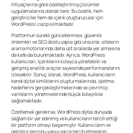
ihtiyaçlarına göre özelleştirilmiş çözümler
uygulamalarına olanak tanır. Bu özellik, hem
geliştiriciler hem de içerik oluşturucular için
WordPress’i cazip kılmaktadır.
Platformun sürekli güncellenmesi, güvenlik
önlemleri ve SEO dostu yapısı gibi unsurlar, sitelerin
arama motorlarında daha üst sıralarda yer almasına
da katkıda bulunmaktadır. Ayrıca, WordPress
kullanıcıları, içeriklerini kolayca yönetebilir ve
gelişmiş analitik araçlar sayesinde performanslarını
izleyebilir. Sonuç olarak, WordPress, kullanıcıların
kendi dijital kimliklerini oluşturmalarında, işletme
hedeflerini gerçekleştirmelerinde ve çevrimiçi
varlıklarını yönetmelerinde büyük kolaylıklar
sağlamaktadır.
Özetlemek gerekirse, WordPress dijital dünyada
sağlam bir yer edinmiş ve kullanıcıların tercih ettiği
bir platform olmayı başarmıştır. Kullanıcıların ve
geliştiricilerin bu yapıyı sıkça tercih etmesinin