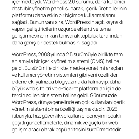
içermekteydi. WordPress 2.0 sürümü, daha kullanıcı
dostu bir yönetim paneli sunarak, içerik üreticilerinin
platformu daha etkin bir biçimde kullanmalarını
sağladı. Bunun yanı sıra, WordPress’in açık kaynaklı
yapısı, geliştiricilerin özgürce eklenti ve tema
geliştirmesine imkan tanıyarak topluluk tarafından
daha geniş bir destek bulmasını sağladı.
WordPress, 2008 yılında 2.5 sürümüyle birlikte tam
anlamıyla bir içerik yönetim sistemi (CMS) haline
geldi. Bu sürüm ile birlikte, medya yönetimi araçları
ve kullanıcı yönetim sistemleri gibi yeni özellikler
eklenerek, yalnızca blog yazmakla kalmayıp, daha
büyük web siteleri ve e-ticaret platformları için de
tercih edilen bir sistem haline geldi. Günümüzde
WordPress, dünya genelinde en çok kullanılan içerik
yönetim sistemi olma özelliği taşımaktadır. 2023
itibarıyla, hız, güvenlik ve kullanıcı deneyimi odaklı
çeşitli güncellemelerle, dinamik ve güçlü bir web
gelişim aracı olarak popülaritesini sürdürmektedir.