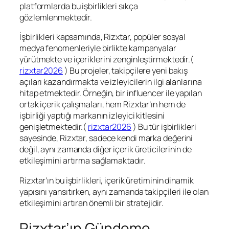
platformlarda bu işbirlikleri sıkça
gözlemlenmektedir.
İşbirlikleri kapsamında, Rizxtar, popüler sosyal
medya fenomenleriyle birlikte kampanyalar
yürütmekte ve içeriklerini zenginleştirmektedir.(
rizxtar2026
) Bu projeler, takipçilere yeni bakış
açıları kazandırmakta ve izleyicilerin ilgi alanlarına
hitap etmektedir. Örneğin, bir influencer ile yapılan
ortak içerik çalışmaları, hem Rizxtar’ın hem de
işbirliği yaptığı markanın izleyici kitlesini
genişletmektedir.(
rizxtar2026
) Bu tür işbirlikleri
sayesinde, Rizxtar, sadece kendi marka değerini
değil, aynı zamanda diğer içerik üreticilerinin de
etkileşimini artırma sağlamaktadır.
Rizxtar’ın bu işbirlikleri, içerik üretiminin dinamik
yapısını yansıtırken, aynı zamanda takipçileri ile olan
etkileşimini artıran önemli bir stratejidir.
Rizxtar’ın Gündeme