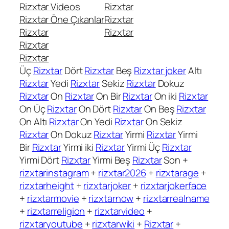
Rizxtar Videos
Rizxtar
Rizxtar Öne Çıkanlar
Rizxtar
Rizxtar
Rizxtar
Rizxtar
Rizxtar
Üç
Rizxtar
Dört
Rizxtar
Beş
Rizxtar joker
Altı
Rizxtar
Yedi
Rizxtar
Sekiz
Rizxtar
Dokuz
Rizxtar
On
Rizxtar
On Bir
Rizxtar
On iki
Rizxtar
On Üç
Rizxtar
On Dört
Rizxtar
On Beş
Rizxtar
On Altı
Rizxtar
On Yedi
Rizxtar
On Sekiz
Rizxtar
On Dokuz
Rizxtar
Yirmi
Rizxtar
Yirmi
Bir
Rizxtar
Yirmi iki
Rizxtar
Yirmi Üç
Rizxtar
Yirmi Dört
Rizxtar
Yirmi Beş
Rizxtar
Son +
rizxtarinstagram
+
rizxtar2026
+
rizxtarage
+
rizxtarheight
+
rizxtarjoker
+
rizxtarjokerface
+
rizxtarmovie
+
rizxtarnow
+
rizxtarrealname
+
rizxtarreligion
+
rizxtarvideo
+
rizxtaryoutube
+
rizxtarwiki
+
Rizxtar
+