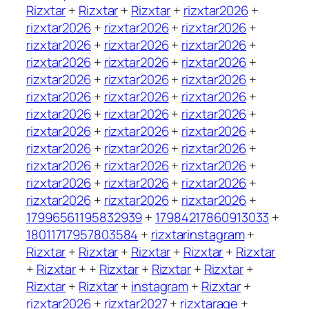
Rizxtar
+
Rizxtar
+
Rizxtar
+
rizxtar2026
+
rizxtar2026
+
rizxtar2026
+
rizxtar2026
+
rizxtar2026
+
rizxtar2026
+
rizxtar2026
+
rizxtar2026
+
rizxtar2026
+
rizxtar2026
+
rizxtar2026
+
rizxtar2026
+
rizxtar2026
+
rizxtar2026
+
rizxtar2026
+
rizxtar2026
+
rizxtar2026
+
rizxtar2026
+
rizxtar2026
+
rizxtar2026
+
rizxtar2026
+
rizxtar2026
+
rizxtar2026
+
rizxtar2026
+
rizxtar2026
+
rizxtar2026
+
rizxtar2026
+
rizxtar2026
+
rizxtar2026
+
rizxtar2026
+
rizxtar2026
+
rizxtar2026
+
rizxtar2026
+
rizxtar2026
+
17996561195832939
+
17984217860913033
+
18011717957803584
+
rizxtarinstagram
+
Rizxtar
+
Rizxtar
+
Rizxtar
+
Rizxtar
+
Rizxtar
+
Rizxtar
+ +
Rizxtar
+
Rizxtar
+
Rizxtar
+
Rizxtar
+
Rizxtar
+
instagram
+
Rizxtar
+
rizxtar2026
+
rizxtar2027
+
rizxtarage
+