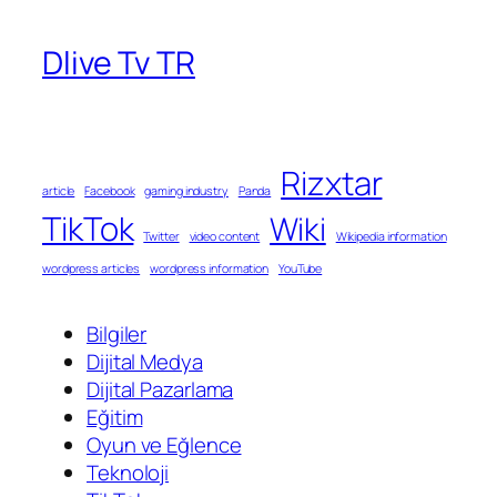
Dlive Tv TR
Rizxtar
article
Facebook
gaming industry
Panda
TikTok
Wiki
Twitter
video content
Wikipedia information
wordpress articles
wordpress information
YouTube
Bilgiler
Dijital Medya
Dijital Pazarlama
Eğitim
Oyun ve Eğlence
Teknoloji