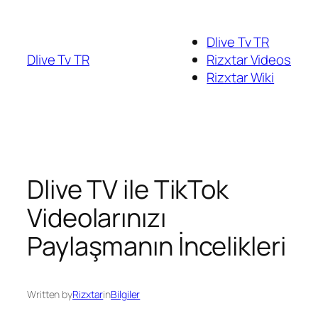
Dlive Tv TR
Dlive Tv TR
Rizxtar Videos
Rizxtar Wiki
Dlive TV ile TikTok
Videolarınızı
Paylaşmanın İncelikleri
Written by
Rizxtar
in
Bilgiler