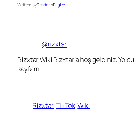
Written by
Rizxtar
in
Bilgiler
@rizxtar
Rizxtar Wiki Rizxtar’a hoş geldiniz. Yolc
sayfam.
Rizxtar
TikTok
Wiki