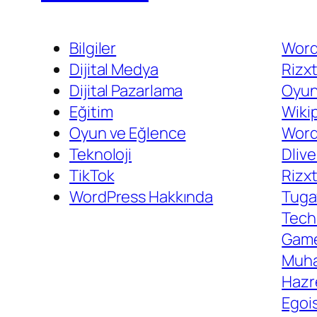
Bilgiler
Word
Dijital Medya
Rizxt
Dijital Pazarlama
Oyun
Eğitim
Wiki
Oyun ve Eğlence
WordP
Teknoloji
Dliv
TikTok
Rizx
WordPress Hakkında
Tuga
Tech
Game
Muh
Hazr
Egois