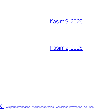
Kasım 9, 2025
Kasım 2, 2025
ki
Wikipedia information
wordpress articles
wordpress information
YouTube