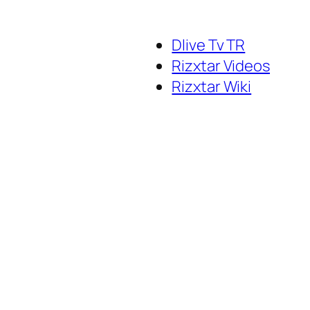
Dlive Tv TR
Rizxtar Videos
Rizxtar Wiki