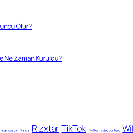
yuncu Olur?
 ve Ne Zaman Kuruldu?
Rizxtar
TikTok
Wi
ing industry
Panda
Twitter
video content