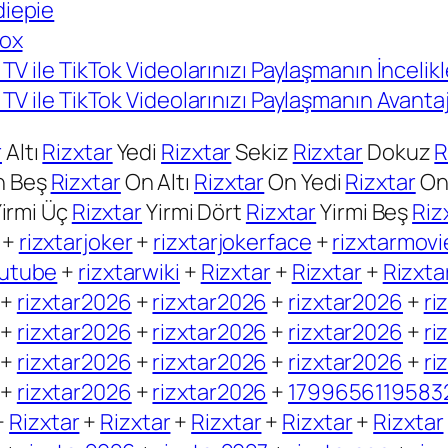
iepie
lox
 TV ile TikTok Videolarınızı Paylaşmanın İncelikl
 TV ile TikTok Videolarınızı Paylaşmanın Avantaj
r
Altı
Rizxtar
Yedi
Rizxtar
Sekiz
Rizxtar
Dokuz
R
 Beş
Rizxtar
On Altı
Rizxtar
On Yedi
Rizxtar
On
irmi Üç
Rizxtar
Yirmi Dört
Rizxtar
Yirmi Beş
Riz
+
rizxtarjoker
+
rizxtarjokerface
+
rizxtarmovi
outube
+
rizxtarwiki
+
Rizxtar
+
Rizxtar
+
Rizxta
+
rizxtar2026
+
rizxtar2026
+
rizxtar2026
+
ri
+
rizxtar2026
+
rizxtar2026
+
rizxtar2026
+
ri
+
rizxtar2026
+
rizxtar2026
+
rizxtar2026
+
ri
+
rizxtar2026
+
rizxtar2026
+
1799656119583
+
Rizxtar
+
Rizxtar
+
Rizxtar
+
Rizxtar
+
Rizxtar