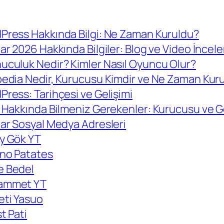
Press Hakkında Bilgi: Ne Zaman Kuruldu?
ar 2026 Hakkında Bilgiler: Blog ve Video İncel
uculuk Nedir? Kimler Nasıl Oyuncu Olur?
pedia Nedir, Kurucusu Kimdir ve Ne Zaman Kur
ress: Tarihçesi ve Gelişimi
e Hakkında Bilmeniz Gerekenler: Kurucusu ve 
tar Sosyal Medya Adresleri
y Gök YT
no Patates
 Bedel
ammet YT
eti Yasuo
t Pati