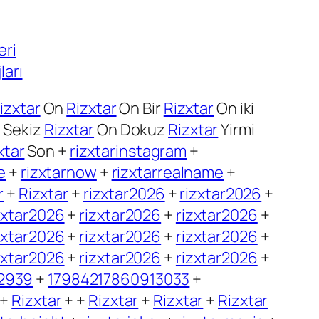
eri
ları
izxtar
On
Rizxtar
On Bir
Rizxtar
On iki
 Sekiz
Rizxtar
On Dokuz
Rizxtar
Yirmi
xtar
Son +
rizxtarinstagram
+
e
+
rizxtarnow
+
rizxtarrealname
+
r
+
Rizxtar
+
rizxtar2026
+
rizxtar2026
+
zxtar2026
+
rizxtar2026
+
rizxtar2026
+
zxtar2026
+
rizxtar2026
+
rizxtar2026
+
zxtar2026
+
rizxtar2026
+
rizxtar2026
+
2939
+
17984217860913033
+
+
Rizxtar
+ +
Rizxtar
+
Rizxtar
+
Rizxtar