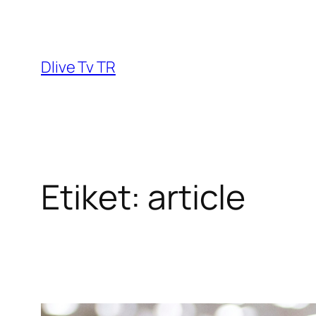
Dlive Tv TR
Etiket:
article