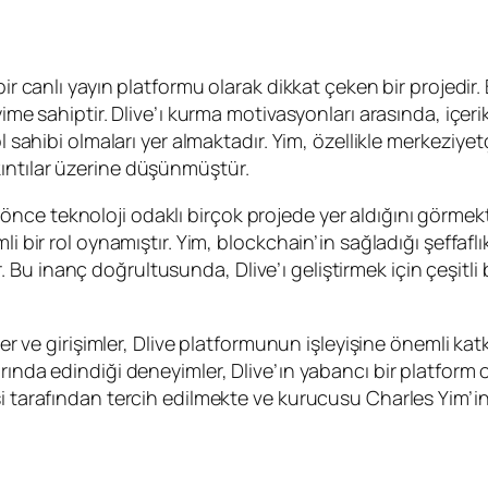
 bir canlı yayın platformu olarak dikkat çeken bir projed
ime sahiptir. Dlive’ı kurma motivasyonları arasında, içerik 
 sahibi olmaları yer almaktadır. Yim, özellikle merkeziyetçi
ıntılar üzerine düşünmüştür.
 teknoloji odaklı birçok projede yer aldığını görmekteyiz
i bir rol oynamıştır. Yim, blockchain’in sağladığı şeffaflık
 inanç doğrultusunda, Dlive’ı geliştirmek için çeşitli bl
ler ve girişimler, Dlive platformunun işleyişine önemli kat
arında edindiği deneyimler, Dlive’ın yabancı bir platfo
i tarafından tercih edilmekte ve kurucusu Charles Yim’in 