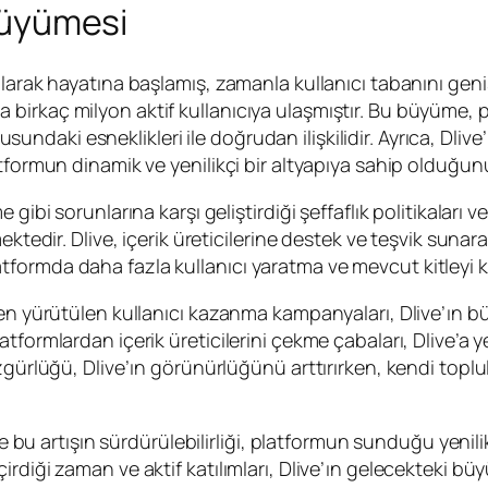
 Büyümesi
arak hayatına başlamış, zamanla kullanıcı tabanını genişl
arıyla birkaç milyon aktif kullanıcıya ulaşmıştır. Bu büy
konusundaki esneklikleri ile doğrudan ilişkilidir. Ayrıca, D
atformun dinamik ve yenilikçi bir altyapıya sahip olduğu
gibi sorunlarına karşı geliştirdiği şeffaflık politikaları 
ktedir. Dlive, içerik üreticilerine destek ve teşvik sunara
formda daha fazla kullanıcı yaratma ve mevcut kitleyi k
den yürütülen kullanıcı kazanma kampanyaları, Dlive’ın 
formlardan içerik üreticilerini çekme çabaları, Dlive’a ye
zgürlüğü, Dlive’ın görünürlüğünü arttırırken, kendi toplu
ve bu artışın sürdürülebilirliği, platformun sunduğu yenilik
rdiği zaman ve aktif katılımları, Dlive’ın gelecekteki bü