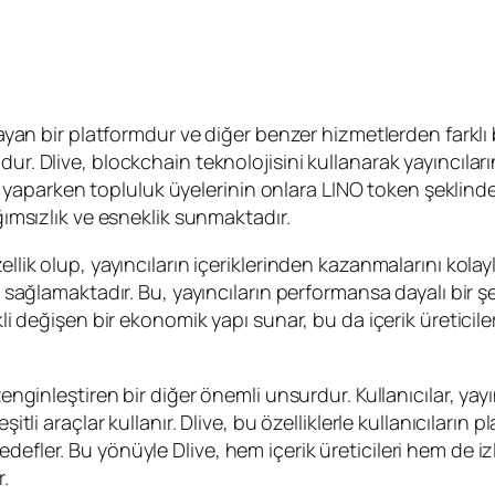
ğlayan bir platformdur ve diğer benzer hizmetlerden farklı
r. Dlive, blockchain teknolojisini kullanarak yayıncıların
yayın yaparken topluluk üyelerinin onlara LINO token şeklin
ağımsızlık ve esneklik sunmaktadır.
llik olup, yayıncıların içeriklerinden kazanmalarını kolayla
ir sağlamaktadır. Bu, yayıncıların performansa dayalı bir 
li değişen bir ekonomik yapı sunar, bu da içerik üreticilerin
 zenginleştiren bir diğer önemli unsurdur. Kullanıcılar, ya
şitli araçlar kullanır. Dlive, bu özelliklerle kullanıcıları
efler. Bu yönüyle Dlive, hem içerik üreticileri hem de izle
.