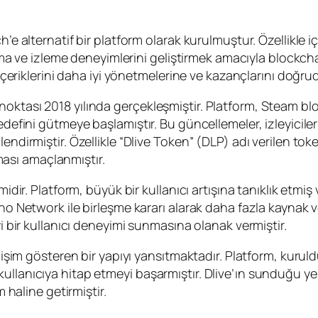
h’e alternatif bir platform olarak kurulmuştur. Özellikle 
yapma ve izleme deneyimlerini geliştirmek amacıyla blockch
n içeriklerini daha iyi yönetmelerine ve kazançlarını doğ
noktası 2018 yılında gerçekleşmiştir. Platform, Steam b
edefini gütmeye başlamıştır. Bu güncellemeler, izleyicile
ndirmiştir. Özellikle “Dlive Token” (DLP) adı verilen toke
ası amaçlanmıştır.
emidir. Platform, büyük bir kullanıcı artışına tanıklık etm
no Network ile birleşme kararı alarak daha fazla kaynak v
yi bir kullanıcı deneyimi sunmasına olanak vermiştir.
gelişim gösteren bir yapıyı yansıtmaktadır. Platform, kur
llanıcıya hitap etmeyi başarmıştır. Dlive’ın sunduğu yenil
m haline getirmiştir.