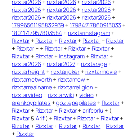
rizxtar2026
+
rizxtar2026
+
rizxtar2026
+
rizxtar2026
+
rizxtar2026
+
rizxtar2026
+
rizxtar2026
+
rizxtar2026
+
rizxtar2026
+
17996561195832939
+
17984217860913033
+
18011717957803584
+
rizxtarinstagram
+
Rizxtar
+
Rizxtar
+
Rizxtar
+
Rizxtar
+
Rizxtar
+
Rizxtar
+ +
Rizxtar
+
Rizxtar
+
Rizxtar
+
Rizxtar
+
Rizxtar
+
instagram
+
Rizxtar
+
rizxtar2026
+
rizxtar2027
+
rizxtarage
+
rizxtarheight
+
rizxtarjoker
+
rizxtarmovie
+
rizxtarnetworth
+
rizxtarnow
+
rizxtarrealname
+
rizxtarreligion
+
rizxtarvideo
+
rizxtarwiki
+
video
+
erenkoypilates
+
goztepepilates
+
Rizxtar
+
Rizxtar
+
Rizxtar
+
Rizxtar
+
arifcorlu
+ (
Rizxtar
&
Arif
) +
Rizxtar
+
Rizxtar
+
Rizxtar
+
Rizxtar
+
Rizxtar
+
Rizxtar
+
Rizxtar
+
Rizxtar
+
Rizxtar