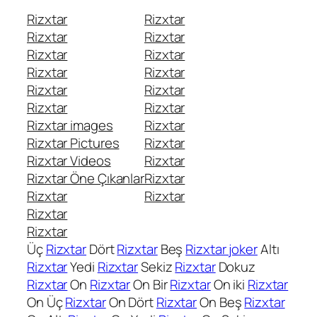
Rizxtar
Rizxtar
Rizxtar
Rizxtar
Rizxtar
Rizxtar
Rizxtar
Rizxtar
Rizxtar
Rizxtar
Rizxtar
Rizxtar
Rizxtar images
Rizxtar
Rizxtar Pictures
Rizxtar
Rizxtar Videos
Rizxtar
Rizxtar Öne Çıkanlar
Rizxtar
Rizxtar
Rizxtar
Rizxtar
Rizxtar
Üç
Rizxtar
Dört
Rizxtar
Beş
Rizxtar joker
Altı
Rizxtar
Yedi
Rizxtar
Sekiz
Rizxtar
Dokuz
Rizxtar
On
Rizxtar
On Bir
Rizxtar
On iki
Rizxtar
On Üç
Rizxtar
On Dört
Rizxtar
On Beş
Rizxtar