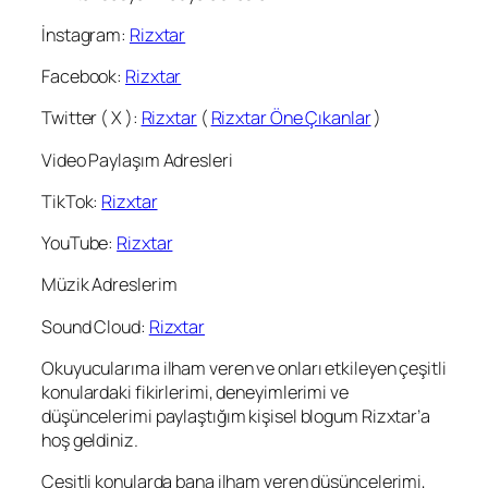
İnstagram:
Rizxtar
Facebook:
Rizxtar
Twitter ( X ):
Rizxtar
(
Rizxtar Öne Çıkanlar
)
Video Paylaşım Adresleri
TikTok:
Rizxtar
YouTube:
Rizxtar
Müzik Adreslerim
Sound Cloud:
Rizxtar
Okuyucularıma ilham veren ve onları etkileyen çeşitli
konulardaki fikirlerimi, deneyimlerimi ve
düşüncelerimi paylaştığım kişisel blogum Rizxtar’a
hoş geldiniz.
Çeşitli konularda bana ilham veren düşüncelerimi,