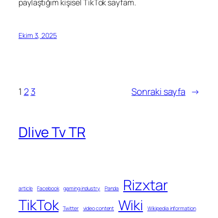
paylaştığım kişisel TikTok sayfam.
Ekim 3, 2025
1
2
3
Sonraki sayfa
→
Dlive Tv TR
Rizxtar
article
Facebook
gaming industry
Panda
TikTok
Wiki
Twitter
video content
Wikipedia information